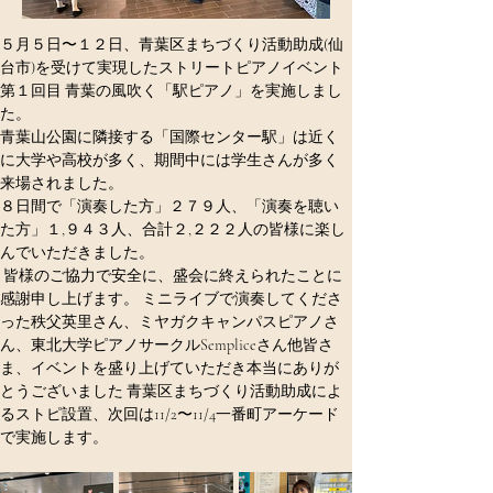
５月５日〜１２日、青葉区まちづくり活動助成(仙
台市)を受けて実現したストリートピアノイベント
第１回目 青葉の風吹く「駅ピアノ」を実施しまし
た。 
青葉山公園に隣接する「国際センター駅」は近く
に大学や高校が多く、期間中には学生さんが多く
来場されました。 
８日間で「演奏した方」２７９人、「演奏を聴い
た方」１,９４３人、合計２,２２２人の皆様に楽し
んでいただきました。
 皆様のご協力で安全に、盛会に終えられたことに
感謝申し上げます。 ミニライブで演奏してくださ
った秩父英里さん、ミヤガクキャンパスピアノさ
ん、東北大学ピアノサークルSempliceさん他皆さ
ま、イベントを盛り上げていただき本当にありが
とうございました 青葉区まちづくり活動助成によ
るストピ設置、次回は11/2〜11/4一番町アーケード
で実施します。 